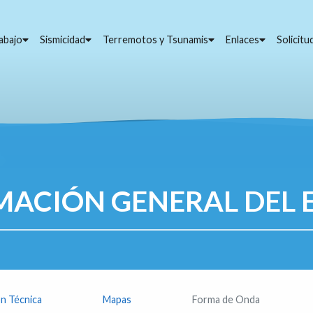
abajo
Sismicidad
Terremotos y Tsunamis
Enlaces
Solicit
MACIÓN GENERAL DEL 
n Técnica
Mapas
Forma de Onda