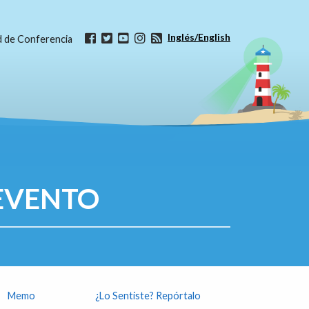
Inglés/English
ud de Conferencia
EVENTO
Memo
¿Lo Sentiste? Repórtalo