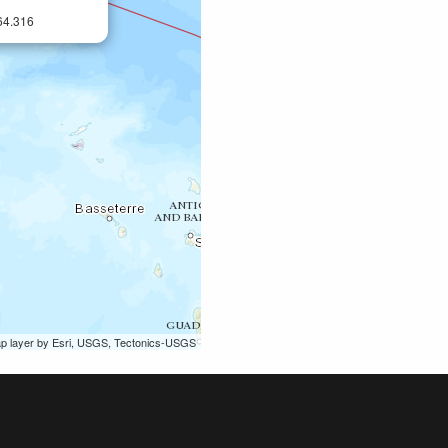
64.316
ap layer by Esri, USGS, Tectonics-USGS