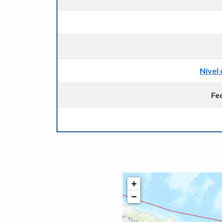
Nivel 
Fe
+
−