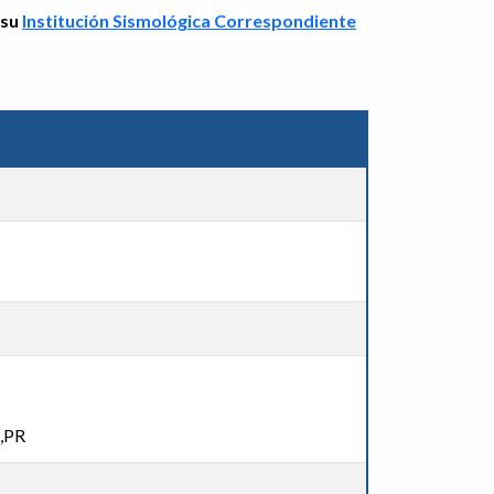
 su
Institución Sismológica Correspondiente
I
n,PR