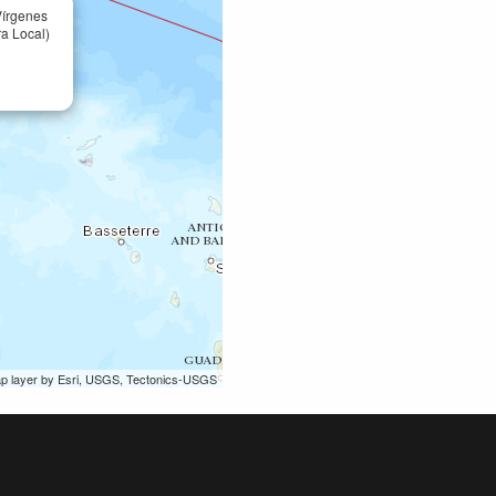
Vírgenes
ra Local)
ap layer by Esri, USGS, Tectonics-USGS