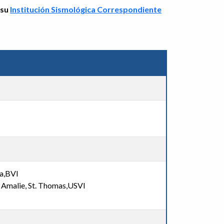
 su
Institución Sismológica Correspondiente
la,BVI
 Amalie, St. Thomas,USVI