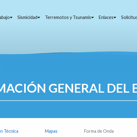
abajo
Sismicidad
Terremotos y Tsunamis
Enlaces
Solicit
MACIÓN GENERAL DEL 
n Técnica
Mapas
Forma de Onda