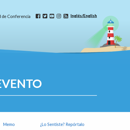
Inglés/English
ud de Conferencia
EVENTO
Memo
¿Lo Sentiste? Repórtalo