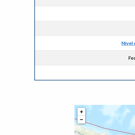
Nivel 
Fe
+
−