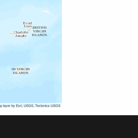
ap layer by Esri, USGS, Tectonics-USGS