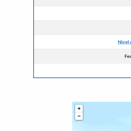
Nivel 
Fe
+
−