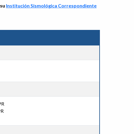
 su
Institución Sismológica Correspondiente
PR
PR