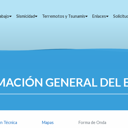
abajo
Sismicidad
Terremotos y Tsunamis
Enlaces
Solicit
MACIÓN GENERAL DEL 
n Técnica
Mapas
Forma de Onda