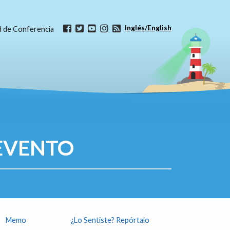
Inglés/English
ud de Conferencia
EVENTO
Memo
¿Lo Sentiste? Repórtalo