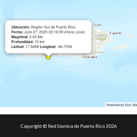
Ubicación:
Región Sur de Puerto Rico
Fecha:
Julio 27, 2025 20:16:09 (Hora Local)
Magnitud:
2.45 Md
Profundidad:
10 km
Latitud:
17.9488
Longitud:
-66.7536
Powered by Esri, M
Copyright © Red Sísmica de Puerto Rico 2026