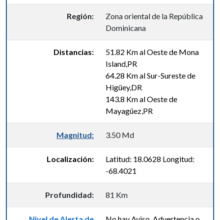
Región:
Zona oriental de la República
Dominicana
Distancias:
51.82 Km al Oeste de Mona
Island,PR
64.28 Km al Sur-Sureste de
Higüey,DR
143.8 Km al Oeste de
Mayagüez,PR
Magnitud:
3.50 Md
Localización:
Latitud: 18.0628 Longitud:
-68.4021
Profundidad:
81 Km
Nivel de Alerta de
No hay Aviso, Advertencia o