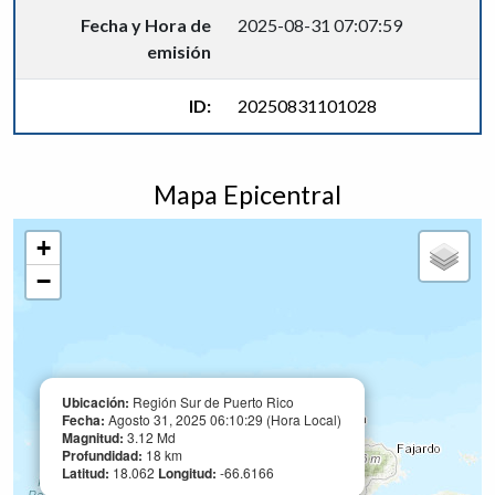
Fecha y Hora de
2025-08-31 07:07:59
emisión
ID:
20250831101028
Mapa Epicentral
+
−
Ubicación:
Región Sur de Puerto Rico
Fecha:
Agosto 31, 2025 06:10:29 (Hora Local)
Magnitud:
3.12 Md
Profundidad:
18 km
Latitud:
18.062
Longitud:
-66.6166