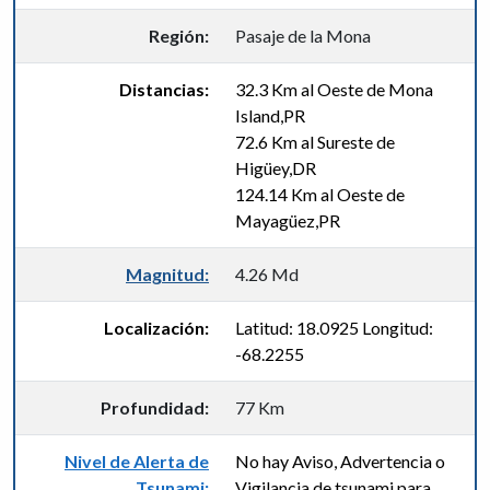
Región:
Pasaje de la Mona
Distancias:
32.3 Km al Oeste de Mona
Island,PR
72.6 Km al Sureste de
Higüey,DR
124.14 Km al Oeste de
Mayagüez,PR
Magnitud:
4.26 Md
Localización:
Latitud: 18.0925 Longitud:
-68.2255
Profundidad:
77 Km
Nivel de Alerta de
No hay Aviso, Advertencia o
Tsunami:
Vigilancia de tsunami para