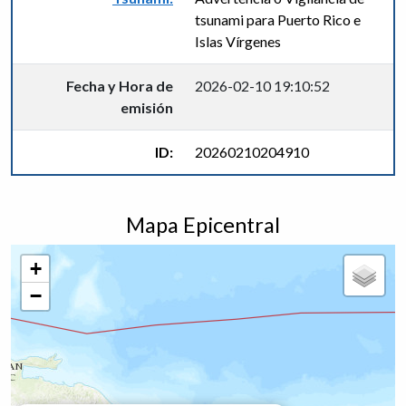
tsunami para Puerto Rico e
Islas Vírgenes
Fecha y Hora de
2026-02-10 19:10:52
emisión
ID:
20260210204910
Mapa Epicentral
+
−