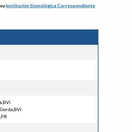
 su
Institución Sismológica Correspondiente
a,BVI
 Gorda,BVI
n,PR