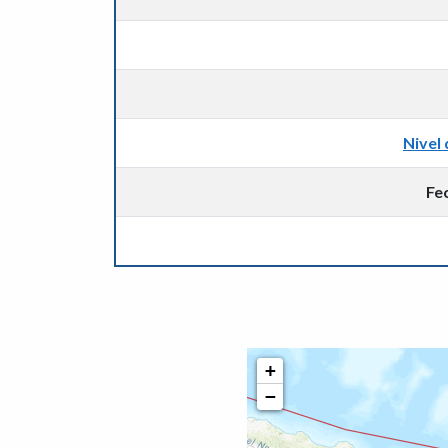
Nivel 
Fe
+
−