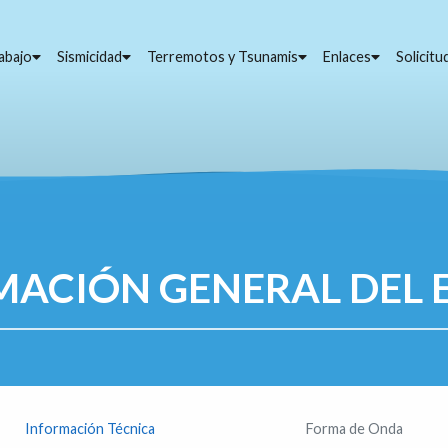
abajo
Sismicidad
Terremotos y Tsunamis
Enlaces
Solicit
MACIÓN GENERAL DEL 
Información Técnica
Forma de Onda