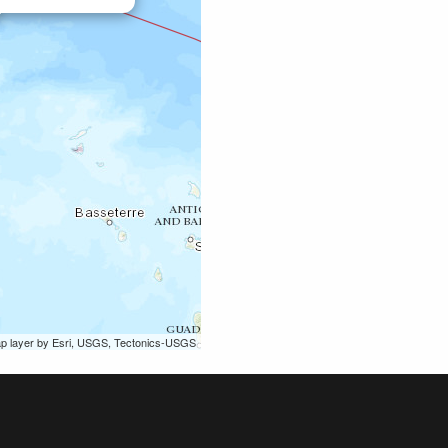
ap layer by Esri, USGS, Tectonics-USGS