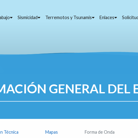
abajo
Sismicidad
Terremotos y Tsunamis
Enlaces
Solicit
MACIÓN GENERAL DEL 
n Técnica
Mapas
Forma de Onda