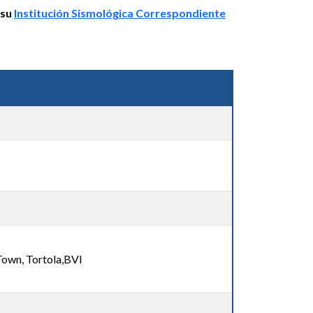
 su
Institución Sismológica Correspondiente
own, Tortola,BVI