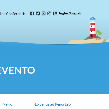
Inglés/English
ud de Conferencia
EVENTO
Memo
¿Lo Sentiste? Repórtalo