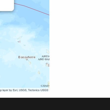
ap layer by Esri, USGS, Tectonics-USGS