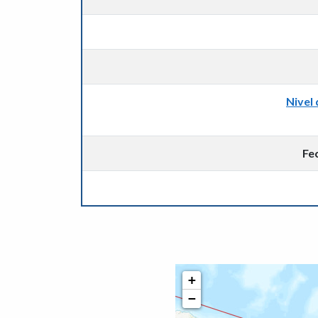
Nivel 
Fe
+
−