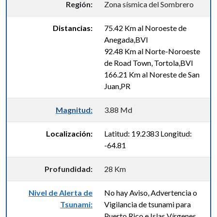
Región:
Zona sísmica del Sombrero
Distancias:
75.42 Km al Noroeste de
Anegada,BVI
92.48 Km al Norte-Noroeste
de Road Town, Tortola,BVI
166.21 Km al Noreste de San
Juan,PR
Magnitud:
3.88 Md
Localización:
Latitud: 19.2383 Longitud:
-64.81
Profundidad:
28 Km
Nivel de Alerta de
No hay Aviso, Advertencia o
Tsunami:
Vigilancia de tsunami para
Puerto Rico e Islas Vírgenes