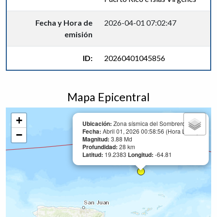
Fecha y Hora de
2026-04-01 07:02:47
emisión
ID:
20260401045856
Mapa Epicentral
+
Ubicación:
Zona sísmica del Sombrero
Fecha:
Abril 01, 2026 00:58:56 (Hora Local)
−
Magnitud:
3.88 Md
Profundidad:
28 km
Latitud:
19.2383
Longitud:
-64.81