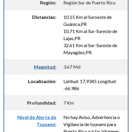
Región:
Región Sur de Puerto Rico
Distancias:
10.15 Km al Suroeste de
Guánica,PR
10.71 Km al Sur-Sureste de
Lajas,PR
32.61 Km al Sur-Sureste de
Mayagüez,PR
Magnitud:
3.67 Md
Localización:
Latitud: 17.9345 Longitud:
-66.986
Profundidad:
7 Km
Nivel de Alerta de
No hay Aviso, Advertencia o
Tsunami:
Vigilancia de tsunami para
Puerto Rico e Islas Vírgenes