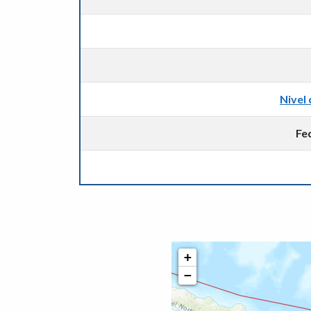
Nivel 
Fe
+
−