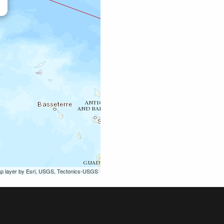
ap layer by Esri, USGS, Tectonics-USGS