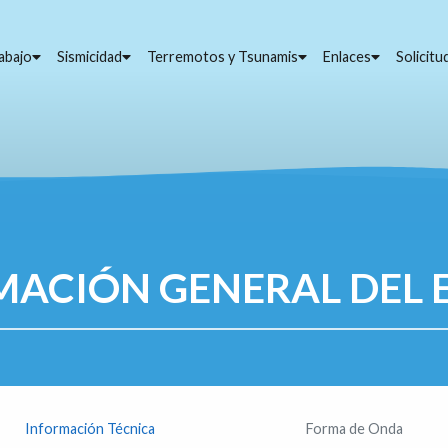
abajo
Sismicidad
Terremotos y Tsunamis
Enlaces
Solicit
MACIÓN GENERAL DEL 
Información Técnica
Forma de Onda