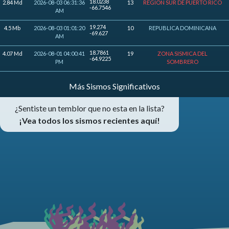
18.0238
2.84 Md
2026-08-03 06:31:36
13
REGION SUR DE PUERTO RICO
-66.7546
AM
19.274
4.5 Mb
2026-08-03 01:01:20
10
REPUBLICA DOMINICANA
-69.627
AM
18.7861
4.07 Md
2026-08-01 04:00:41
19
ZONA SISMICA DEL
-64.9225
PM
SOMBRERO
Más Sismos Significativos
¿Sentiste un temblor que no esta en la lista?
¡Vea todos los sismos recientes aquí!