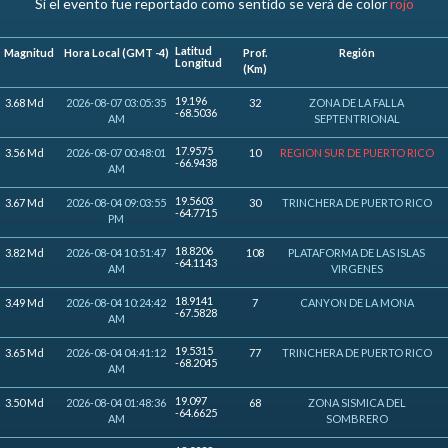
Si el evento fue reportado como sentido se verá de color
rojo
Latitud
Magnitud
Hora Local (GMT -4)
Prof.
Región
Longitud
(Km)
19.196
3.68 Md
2026-08-07 03:05:35
32
ZONA DE LA FALLA
-68.5036
AM
SEPTENTRIONAL
17.9575
3.56 Md
2026-08-07 00:48:01
10
REGION SUR DE PUERTO RICO
-66.9438
AM
19.5603
3.67 Md
2026-08-04 09:03:55
30
TRINCHERA DE PUERTO RICO
-64.7715
PM
18.8206
3.82 Md
2026-08-04 10:51:47
108
PLATAFORMA DE LAS ISLAS
-64.1143
AM
VIRGENES
18.9141
3.49 Md
2026-08-04 10:24:42
7
CANYON DE LA MONA
-67.5828
AM
19.5315
3.65 Md
2026-08-04 04:41:12
77
TRINCHERA DE PUERTO RICO
-68.2045
AM
19.097
3.50 Md
2026-08-04 01:48:36
68
ZONA SISMICA DEL
-64.6625
AM
SOMBRERO