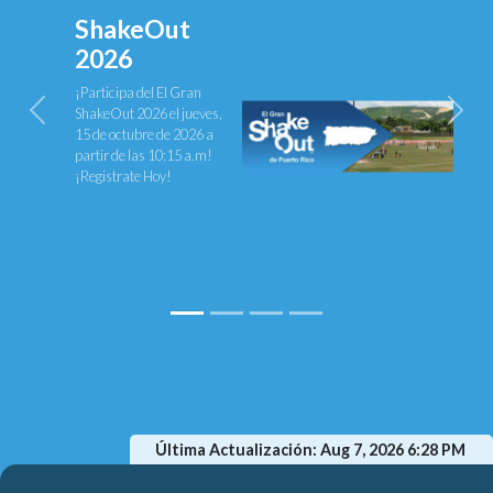
ShakeOut
2026
¡Participa del El Gran
ShakeOut 2026 el jueves,
Previous
Next
15 de octubre de 2026 a
partir de las 10:15 a.m!
¡Registrate Hoy!
Última Actualización: Aug 7, 2026 6:28 PM