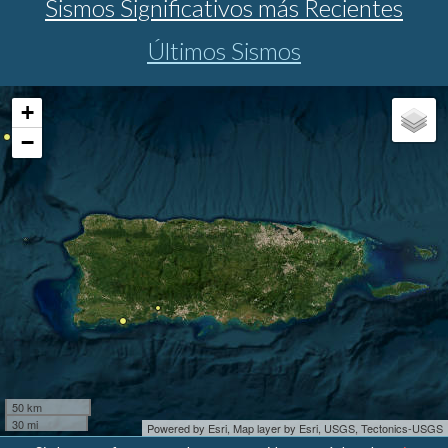
Sismos Significativos más Recientes
Últimos Sismos
+
−
50 km
30 mi
Powered by Esri, Map layer by Esri, USGS, Tectonics-USGS