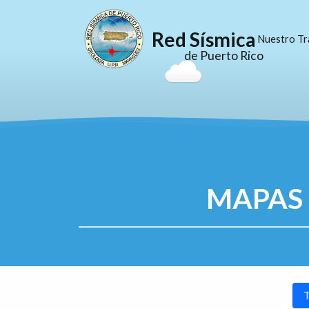
Red Sísmica
Nuestro Tr
de Puerto Rico
MAPAS 
T