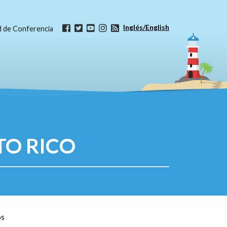
Inglés/English
ud de Conferencia
TO RICO
os