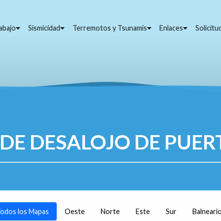
abajo
Sismicidad
Terremotos y Tsunamis
Enlaces
Solicit
DE DESALOJO DE PUER
odos los Mapas
Oeste
Norte
Este
Sur
Balneari