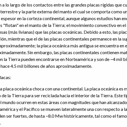
 lo largo de los contactos entre las grandes placas rígidas que cub
a terrestre y la parte externa del manto el cual se comporta como u
espesor en la corteza continental, aunque algunos estudios han en
s "flotan" en el manto de la Tierra; el movimiento convectivo en el
sas (más livianas) que las placas oceánicas. Debido a esto, las pla
n, mientras que el de las placas continentales permanece en la supe
 aproximadamente; la placa oceánica más antigua se encuentra en 
imadamente. Sin embargo, las placas continentales contienen mate
en la Tierra pueden encontrarse en Norteamérica y son de ~4 mil bi
 hace 4.5 mil billones de años aproximadamente.
lacas:
a placa oceánica choca con una continental. La placa oceánica es má
de la Tierra para ser reciclada hacia el interior de la Tierra. Est
el mundo ocurren en estas áreas con magnitudes que han alcanzado
teamérica y el Pacífico se mueven lateralmente una con respecto a l
den ser fuertes, de hasta ~8.0 Mw históricamente, tal como el famo
.