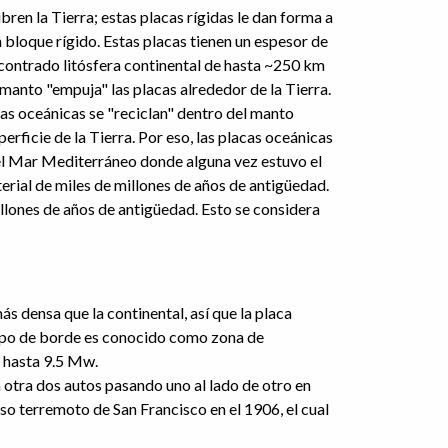
ren la Tierra; estas placas rígidas le dan forma a
n bloque rígido. Estas placas tienen un espesor de
contrado litósfera continental de hasta ~250 km
 manto "empuja" las placas alrededor de la Tierra.
cas oceánicas se "reciclan" dentro del manto
rficie de la Tierra. Por eso, las placas oceánicas
el Mar Mediterráneo donde alguna vez estuvo el
rial de miles de millones de años de antigüedad.
llones de años de antigüedad. Esto se considera
s densa que la continental, así que la placa
e tipo de borde es conocido como zona de
 hasta 9.5 Mw.
a otra dos autos pasando uno al lado de otro en
so terremoto de San Francisco en el 1906, el cual