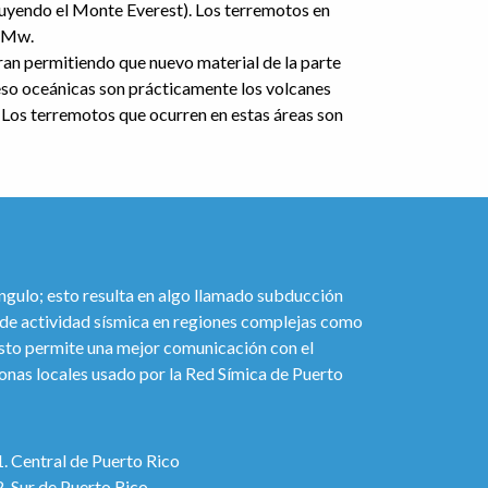
luyendo el Monte Everest). Los terremotos en
8 Mw.
ran permitiendo que nuevo material de la parte
Meso oceánicas son prácticamente los volcanes
 Los terremotos que ocurren en estas áreas son
ángulo; esto resulta en algo llamado subducción
s de actividad sísmica en regiones complejas como
. Esto permite una mejor comunicación con el
zonas locales usado por la Red Símica de Puerto
Central de Puerto Rico
Sur de Puerto Rico