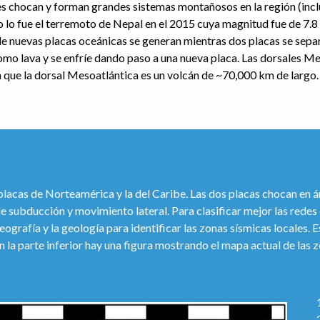
les chocan y forman grandes sistemas montañosos en la región (inc
 lo fue el terremoto de Nepal en el 2015 cuya magnitud fue de 7.
e nuevas placas oceánicas se generan mientras dos placas se sepa
como lava y se enfríe dando paso a una nueva placa. Las dorsales 
n que la dorsal Mesoatlántica es un volcán de ~70,000 km de largo.
 placas de Norteamérica y la del Caribe. Las dos placas chocan en 
de subducción y movimiento lateral. Para clasificar mejor las rede
geografía y la geología para identificar las zonas sísmicas locales
 la parte inferior hay una figura mostrando el mapa actual de las 