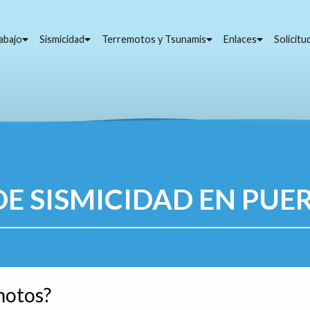
abajo
Sismicidad
Terremotos y Tsunamis
Enlaces
Solicit
E SISMICIDAD EN PUE
motos?