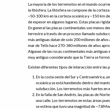
La mayoría de los terremotos en el mundo ocurren a
la litósfera. La litósfera se compone de la cortez
~50-100 km en la corteza oceánica y ~150 km de 
de espesor en algunos lugares. Estas placas rígida
En general las placas continentales son menos den
terrestre a través de un proceso llamado subducció
más antiguas datan de solo 200 millones de años
mar de Tetis hace 270-340 millones de años aprox
Algunas de las rocas continentales más antiguas 
muy antiguo considerando que la Tierra se formó
Existen diferentes tipos de interacción entre las p
En la costa oeste del Sur y Centroamérica, un
oceánica se está hundiendo dentro del manto 
subducción. Los terremotos más fuertes en 
En la falla de San Andrés, las placas de Nor
una calle. Los terremotos en estas áreas pue
se estima que tuvo una magnitud de ~7.8Mw