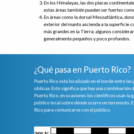
En los Himalayas, las dos placas continenta
estas áreas también pueden ser fuertes como
En áreas como la dorsal Mesoatlántica, dond
exterior del manto ascienda a la superficie 
más grandes en la Tierra; algunos considera
generalmente pequeños y poco profundos.
¿Qué pasa en Puerto Rico?
Puerto Rico está localizado en el borde entre las
oblicua. Esto significa que hay una combinación 
Puerto Rico, en ocasiones los científicos usan la 
público local sobre dónde ocurre un terremoto. En
Rico para comunicarse con el público.