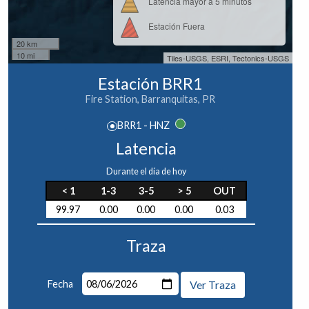
Latencia mayor a 5 minutos
Estación Fuera
20 km
10 mi
Tiles-USGS, ESRI, Tectonics-USGS
Estación BRR1
Fire Station, Barranquitas, PR
BRR1 - HNZ
Latencia
Durante el día de hoy
< 1
1-3
3-5
> 5
OUT
99.97
0.00
0.00
0.00
0.03
Traza
Fecha
Ver Traza