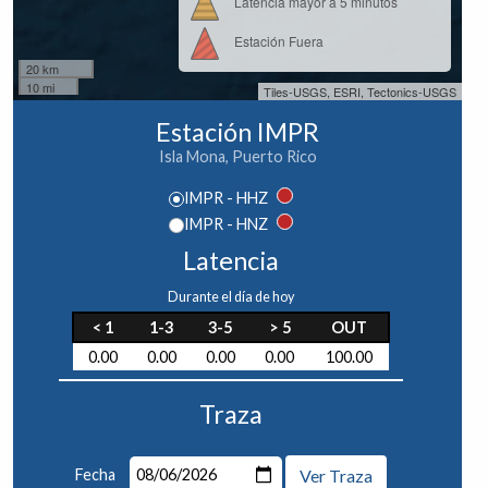
Latencia mayor a 5 minutos
Estación Fuera
20 km
10 mi
Tiles-USGS, ESRI, Tectonics-USGS
Estación IMPR
Isla Mona, Puerto Rico
IMPR - HHZ
IMPR - HNZ
Latencia
Durante el día de hoy
< 1
1-3
3-5
> 5
OUT
0.00
0.00
0.00
0.00
100.00
Traza
Fecha
Ver Traza