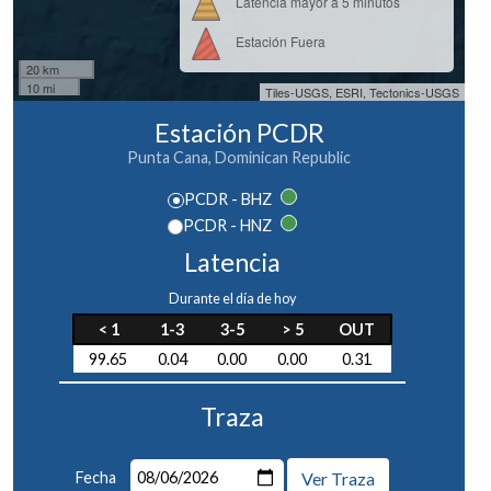
Latencia mayor a 5 minutos
Estación Fuera
20 km
10 mi
Tiles-USGS, ESRI, Tectonics-USGS
Estación PCDR
Punta Cana, Dominican Republic
PCDR - BHZ
PCDR - HNZ
Latencia
Durante el día de hoy
< 1
1-3
3-5
> 5
OUT
99.65
0.04
0.00
0.00
0.31
Traza
Fecha
Ver Traza