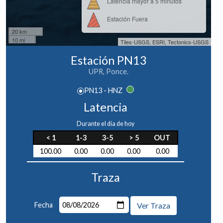
Latencia mayor a 5 minutos
Estación Fuera
20 km
10 mi
Tiles-USGS, ESRI, Tectonics-USGS
Estación PN13
UPR, Ponce.
PN13 - HNZ
Latencia
Durante el día de hoy
< 1
1-3
3-5
> 5
OUT
100.00
0.00
0.00
0.00
0.00
Traza
Fecha
Ver Traza