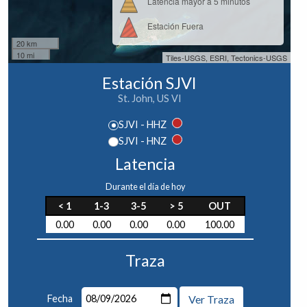
Latencia mayor a 5 minutos
Estación Fuera
20 km
10 mi
Tiles-USGS, ESRI, Tectonics-USGS
Estación SJVI
St. John, US VI
SJVI - HHZ
SJVI - HNZ
Latencia
Durante el día de hoy
< 1
1-3
3-5
> 5
OUT
0.00
0.00
0.00
0.00
100.00
Traza
Fecha
Ver Traza