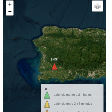
+
−
SNG1
×
Latencia menor a 2 minutos
Latencia entre 2 y 5 minutos