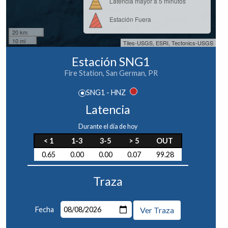
Latencia mayor a 5 minutos
Estación Fuera
20 km
10 mi
Tiles-USGS, ESRI, Tectonics-USGS
Estación SNG1
Fire Station, San German, PR
SNG1 - HNZ
Latencia
Durante el día de hoy
< 1
1-3
3-5
> 5
OUT
0.65
0.00
0.00
0.07
99.28
Traza
Fecha
Ver Traza