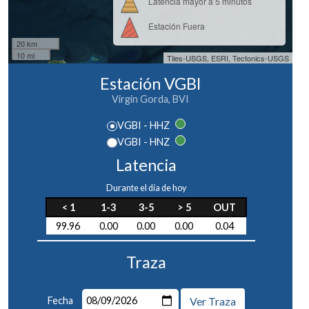
Latencia mayor a 5 minutos
Estación Fuera
20 km
10 mi
Tiles-USGS, ESRI, Tectonics-USGS
Estación VGBI
Virgin Gorda, BVI
VGBI - HHZ
VGBI - HNZ
Latencia
Durante el día de hoy
< 1
1-3
3-5
> 5
OUT
99.96
0.00
0.00
0.00
0.04
Traza
Fecha
Ver Traza