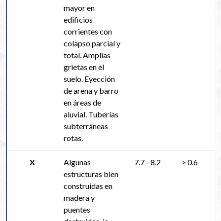
mayor en
edificios
corrientes con
colapso parcial y
total. Amplias
grietas en el
suelo. Eyección
de arena y barro
en áreas de
aluvial. Tuberías
subterráneas
rotas.
X
Algunas
7.7 - 8.2
> 0.6
estructuras bien
construidas en
madera y
puentes