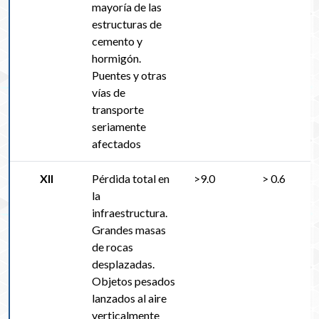
mayoría de las
estructuras de
cemento y
hormigón.
Puentes y otras
vías de
transporte
seriamente
afectados
XII
Pérdida total en
>9.0
> 0.6
la
infraestructura.
Grandes masas
de rocas
desplazadas.
Objetos pesados
lanzados al aire
verticalmente