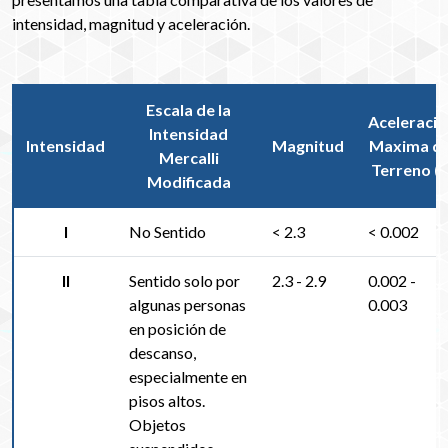
intensidad, magnitud y aceleración.
Escala de la
Aceleració
Intensidad
Intensidad
Magnitud
Maxima de
Mercalli
Terreno (g
Modificada
I
No Sentido
< 2.3
< 0.002
II
Sentido solo por
2.3 - 2.9
0.002 -
algunas personas
0.003
en posición de
descanso,
especialmente en
pisos altos.
Objetos