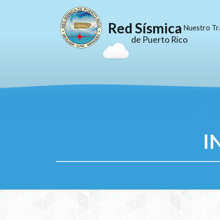
Red Sísmica
Nuestro Tr
de Puerto Rico
I