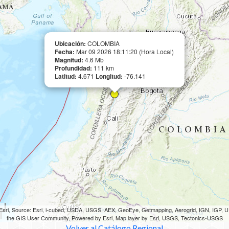
Ubicación:
COLOMBIA
Fecha:
Mar 09 2026 18:11:20 (Hora Local)
Magnitud:
4.6 Mb
Profundidad:
111 km
Latitud:
4.671
Longitud:
-76.141
sri, Source: Esri, i-cubed, USDA, USGS, AEX, GeoEye, Getmapping, Aerogrid, IGN, IGP,
the GIS User Community, Powered by Esri, Map layer by Esri, USGS, Tectonics-USGS
Volver al Catálogo Regional