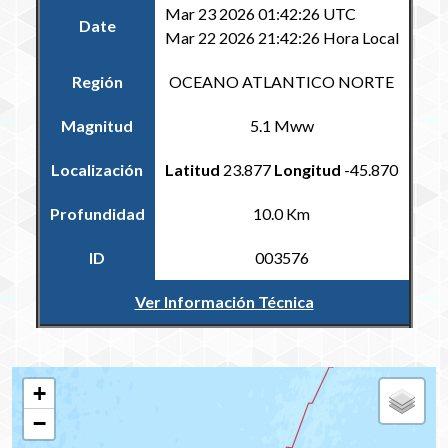
Mar 23 2026 01:42:26 UTC
Date
Mar 22 2026 21:42:26 Hora Local
Región
OCEANO ATLANTICO NORTE
Magnitud
5.1 Mww
Localización
Latitud
23.877
Longitud
-45.870
Profundidad
10.0 Km
ID
003576
Ver Información Técnica
Volver al Catálogo Regional
+
−