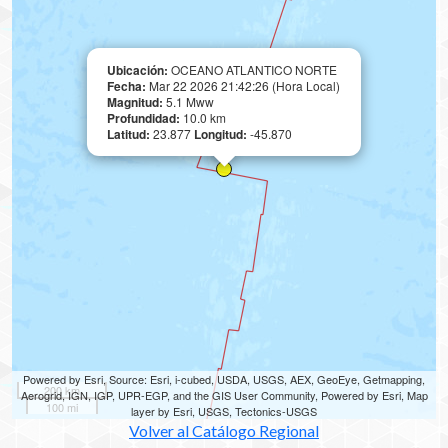
Ubicación:
OCEANO ATLANTICO NORTE
Fecha:
Mar 22 2026 21:42:26 (Hora Local)
Magnitud:
5.1 Mww
Profundidad:
10.0 km
Latitud:
23.877
Longitud:
-45.870
Powered by Esri, Source: Esri, i-cubed, USDA, USGS, AEX, GeoEye, Getmapping,
200 km
Aerogrid, IGN, IGP, UPR-EGP, and the GIS User Community, Powered by Esri, Map
100 mi
layer by Esri, USGS, Tectonics-USGS
Volver al Catálogo Regional