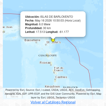
Ubicación:
ISLAS DE BARLOVENTO
Fecha:
May 16 2026 10:50:03 (Hora Local)
Magnitud:
6.0 Mww
Profundidad:
30 km
Latitud:
17.513
Longitud:
-61.177
Powered by Esri, Source: Esri, i-cubed, USDA, USGS, AEX, GeoEye, Getmapping,
200 km
Aerogrid, IGN, IGP, UPR-EGP, and the GIS User Community, Powered by Esri, Map
100 mi
layer by Esri, USGS, Tectonics-USGS
Volver al Catálogo Regional