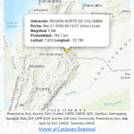
Ubicación:
REGIÓN NORTE DE COLOMBIA
Fecha:
Mar 01 2026 06:13:07 (Hora Local)
Magnitud:
5 Mb
Profundidad:
190.1 km
Latitud:
7.603
Longitud:
-72.780
Powered by Esri, Source: Esri, i-cubed, USDA, USGS, AEX, GeoEye, Getmapping,
200 km
Aerogrid, IGN, IGP, UPR-EGP, and the GIS User Community, Powered by Esri, Map
100 mi
layer by Esri, USGS, Tectonics-USGS
Volver al Catálogo Regional