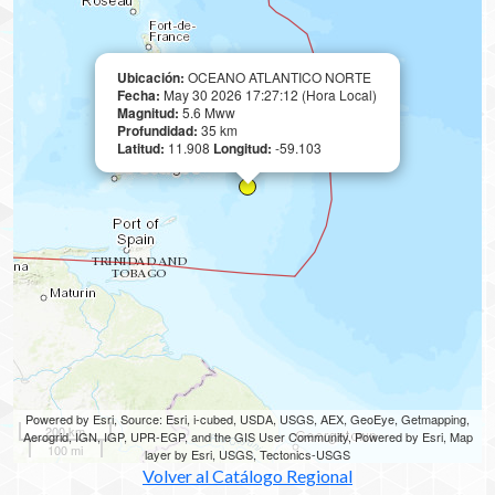
Ubicación:
OCEANO ATLANTICO NORTE
Fecha:
May 30 2026 17:27:12 (Hora Local)
Magnitud:
5.6 Mww
Profundidad:
35 km
Latitud:
11.908
Longitud:
-59.103
Powered by Esri, Source: Esri, i-cubed, USDA, USGS, AEX, GeoEye, Getmapping,
200 km
Aerogrid, IGN, IGP, UPR-EGP, and the GIS User Community, Powered by Esri, Map
100 mi
layer by Esri, USGS, Tectonics-USGS
Volver al Catálogo Regional