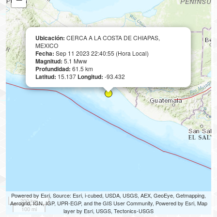
Ubicación:
CERCA A LA COSTA DE CHIAPAS,
MEXICO
Fecha:
Sep 11 2023 22:40:55 (Hora Local)
Magnitud:
5.1 Mww
Profundidad:
61.5 km
Latitud:
15.137
Longitud:
-93.432
Powered by Esri, Source: Esri, i-cubed, USDA, USGS, AEX, GeoEye, Getmapping,
200 km
Aerogrid, IGN, IGP, UPR-EGP, and the GIS User Community, Powered by Esri, Map
100 mi
layer by Esri, USGS, Tectonics-USGS