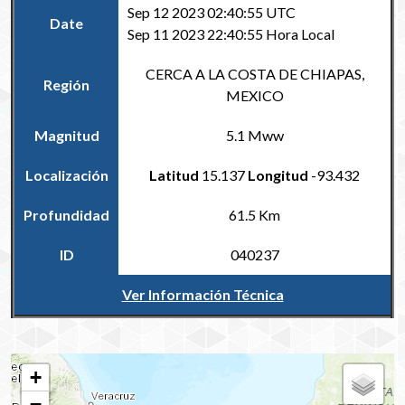
Sep 12 2023 02:40:55 UTC
Date
Sep 11 2023 22:40:55 Hora Local
CERCA A LA COSTA DE CHIAPAS,
Región
MEXICO
Magnitud
5.1 Mww
Localización
Latitud
15.137
Longitud
-93.432
Profundidad
61.5 Km
ID
040237
Ver Información Técnica
Volver al Catálogo Regional
+
−