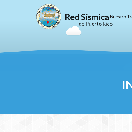
Red Sísmica
Nuestro Tr
de Puerto Rico
I