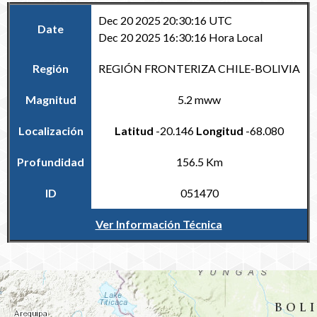
Dec 20 2025 20:30:16 UTC
Date
Dec 20 2025 16:30:16 Hora Local
Región
REGIÓN FRONTERIZA CHILE-BOLIVIA
Magnitud
5.2 mww
Localización
Latitud
-20.146
Longitud
-68.080
Profundidad
156.5 Km
ID
051470
Ver Información Técnica
Volver al Catálogo Regional