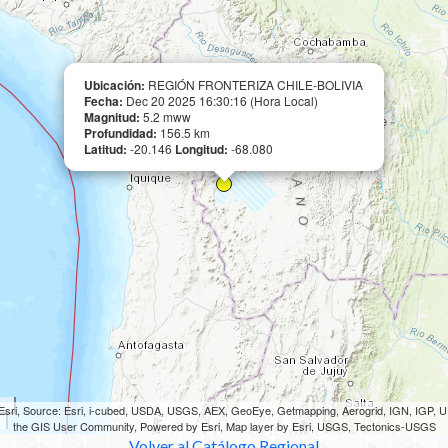
Ubicación:
REGIÓN FRONTERIZA CHILE-BOLIVIA
Fecha:
Dec 20 2025 16:30:16 (Hora Local)
Magnitud:
5.2 mww
Profundidad:
156.5 km
Latitud:
-20.146
Longitud:
-68.080
sri, Source: Esri, i-cubed, USDA, USGS, AEX, GeoEye, Getmapping, Aerogrid, IGN, IGP,
the GIS User Community, Powered by Esri, Map layer by Esri, USGS, Tectonics-USGS
Volver al Catálogo Regional