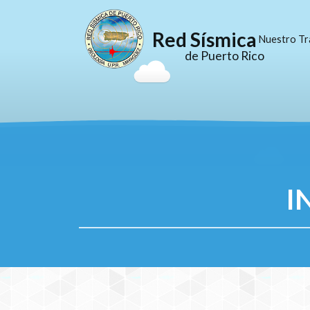
Red Sísmica
Nuestro Tr
de Puerto Rico
I