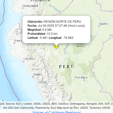
Ubicación:
REGIÓN NORTE DE PERU
Fecha:
Jul 06 2025 07:27:48 (Hora Local)
Magnitud:
5.4 Mb
Profundidad:
10.0 km
Latitud:
-5.481
Longitud:
-76.963
sri, Source: Esri, i-cubed, USDA, USGS, AEX, GeoEye, Getmapping, Aerogrid, IGN, IGP,
the GIS User Community, Powered by Esri, Map layer by Esri, USGS, Tectonics-USGS
Volver al Catálogo Regional