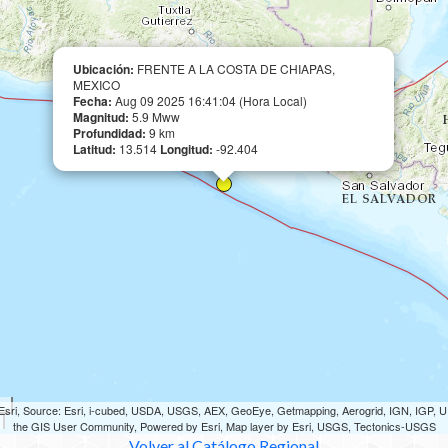
Ubicación:
FRENTE A LA COSTA DE CHIAPAS,
MEXICO
Fecha:
Aug 09 2025 16:41:04 (Hora Local)
Magnitud:
5.9 Mww
Profundidad:
9 km
Latitud:
13.514
Longitud:
-92.404
sri, Source: Esri, i-cubed, USDA, USGS, AEX, GeoEye, Getmapping, Aerogrid, IGN, IGP,
the GIS User Community, Powered by Esri, Map layer by Esri, USGS, Tectonics-USGS
Volver al Catálogo Regional