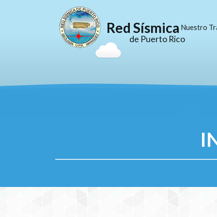
Red Sísmica
Nuestro Tr
de Puerto Rico
I