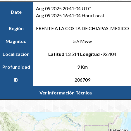
Aug 09 2025 20:41:04 UTC
Date
Aug 09 2025 16:41:04 Hora Local
Región
FRENTE A LA COSTA DE CHIAPAS, MEXICO
Magnitud
5.9 Mww
Localización
Latitud
13.514
Longitud
-92.404
Profundidad
9 Km
ID
206709
Ver Información Técnica
Volver al Catálogo Regional