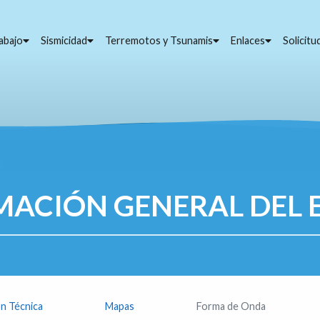
abajo
Sismicidad
Terremotos y Tsunamis
Enlaces
Solicit
MACIÓN GENERAL DEL 
n Técnica
Mapas
Forma de Onda