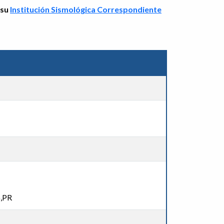
 su
Institución Sismológica Correspondiente
o,PR