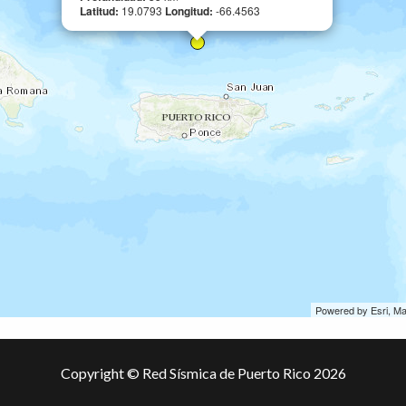
Latitud:
19.0793
Longitud:
-66.4563
Powered by Esri, M
Copyright © Red Sísmica de Puerto Rico 2026