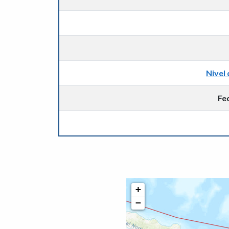
Nivel 
Fe
+
−