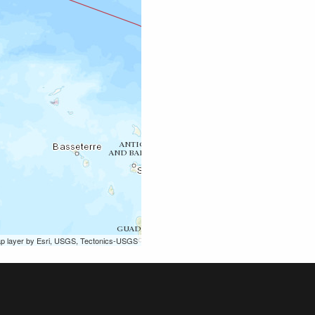
ap layer by Esri, USGS, Tectonics-USGS