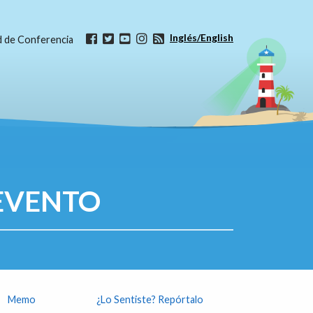
Inglés/English
ud de Conferencia
EVENTO
Memo
¿Lo Sentiste? Repórtalo