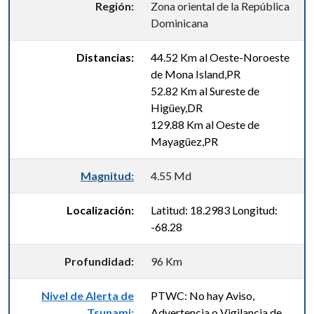
Región:
Zona oriental de la República
Dominicana
Distancias:
44.52 Km al Oeste-Noroeste
de Mona Island,PR
52.82 Km al Sureste de
Higüey,DR
129.88 Km al Oeste de
Mayagüez,PR
Magnitud:
4.55 Md
Localización:
Latitud: 18.2983 Longitud:
-68.28
Profundidad:
96 Km
Nivel de Alerta de
PTWC: No hay Aviso,
Tsunami:
Advertencia o Vigilancia de