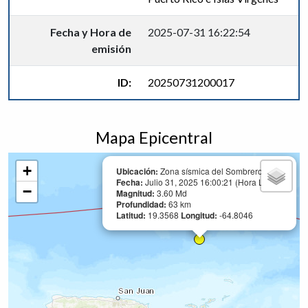
Fecha y Hora de
2025-07-31 16:22:54
emisión
ID:
20250731200017
Mapa Epicentral
+
Ubicación:
Zona sísmica del Sombrero
Fecha:
Julio 31, 2025 16:00:21 (Hora Local)
−
Magnitud:
3.60 Md
Profundidad:
63 km
Latitud:
19.3568
Longitud:
-64.8046