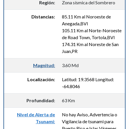
Región:
Zona sísmica del Sombrero
Distancias:
85.11 Km al Noroeste de
Anegada,BVI
105.11 Km al Norte-Noroeste
de Road Town, Tortola,BVI
174.31 Km al Noreste de San
Juan,PR
Magnitud:
3.60 Md
Localización:
Latitud: 19.3568 Longitud:
-64.8046
Profundidad:
63 Km
Nivel de Alerta de
No hay Aviso, Advertencia o
Tsunami:
Vigilancia de tsunami para
Puerto Rico e Islas Vírgenes