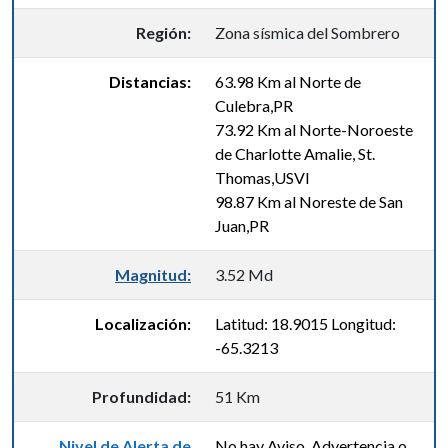
Región:
Zona sísmica del Sombrero
Distancias:
63.98 Km al Norte de
Culebra,PR
73.92 Km al Norte-Noroeste
de Charlotte Amalie, St.
Thomas,USVI
98.87 Km al Noreste de San
Juan,PR
Magnitud:
3.52 Md
Localización:
Latitud: 18.9015 Longitud:
-65.3213
Profundidad:
51 Km
Nivel de Alerta de
No hay Aviso, Advertencia o