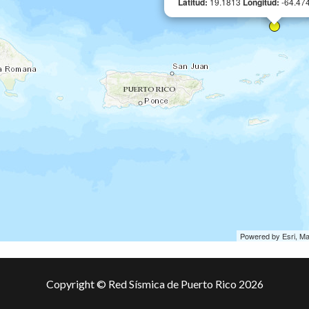
Latitud:
19.1813
Longitud:
-64.47
Powered by Esri, M
Copyright © Red Sísmica de Puerto Rico 2026