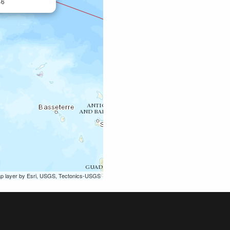
46
ap layer by Esri, USGS, Tectonics-USGS