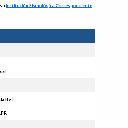
 su
Institución Sismológica Correspondiente
cal
da,BVI
I
n,PR