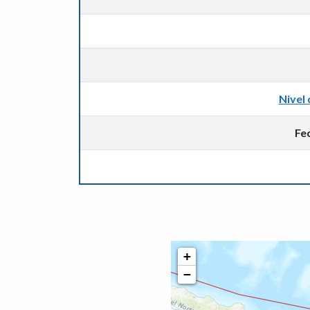
Nivel 
Fe
+
−