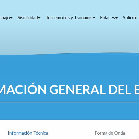
abajo
Sismicidad
Terremotos y Tsunamis
Enlaces
Solicit
MACIÓN GENERAL DEL 
Información Técnica
Forma de Onda