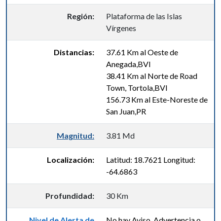
Región:
Plataforma de las Islas
Vírgenes
Distancias:
37.61 Km al Oeste de
Anegada,BVI
38.41 Km al Norte de Road
Town, Tortola,BVI
156.73 Km al Este-Noreste de
San Juan,PR
Magnitud:
3.81 Md
Localización:
Latitud: 18.7621 Longitud:
-64.6863
Profundidad:
30 Km
Nivel de Alerta de
No hay Aviso, Advertencia o