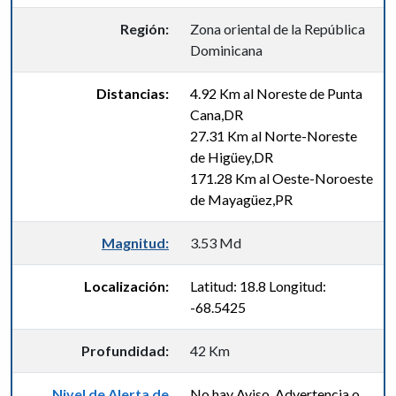
Región:
Zona oriental de la República
Dominicana
Distancias:
4.92 Km al Noreste de Punta
Cana,DR
27.31 Km al Norte-Noreste
de Higüey,DR
171.28 Km al Oeste-Noroeste
de Mayagüez,PR
Magnitud:
3.53 Md
Localización:
Latitud: 18.8 Longitud:
-68.5425
Profundidad:
42 Km
Nivel de Alerta de
No hay Aviso, Advertencia o