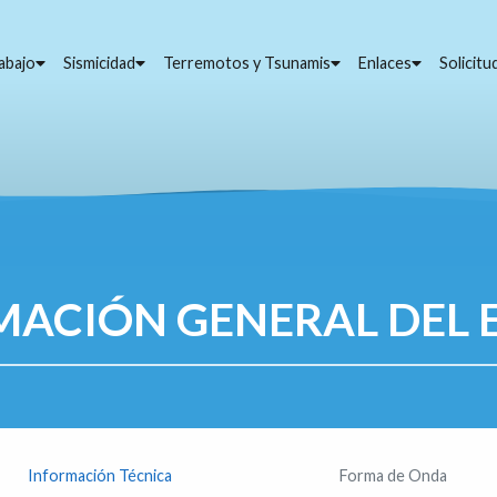
abajo
Sismicidad
Terremotos y Tsunamis
Enlaces
Solicit
MACIÓN GENERAL DEL 
Información Técnica
Forma de Onda