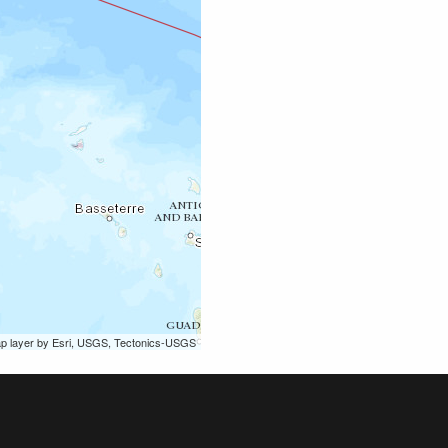
ap layer by Esri, USGS, Tectonics-USGS