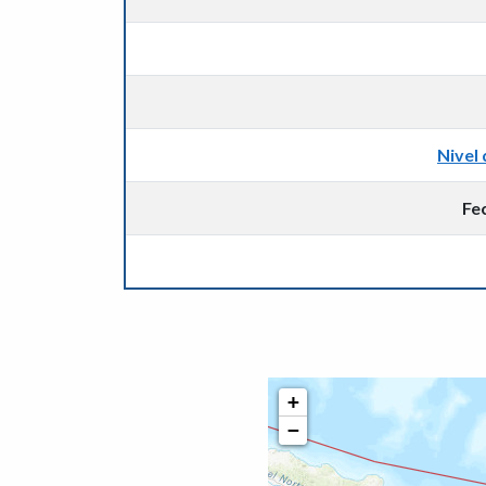
Nivel 
Fe
+
−