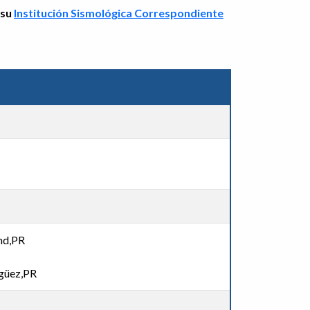
 su
Institución Sismológica Correspondiente
nd,PR
güez,PR