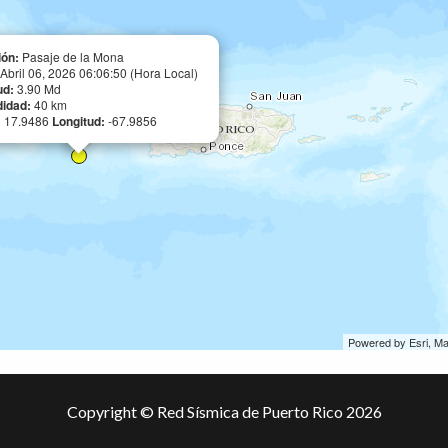
ión:
Pasaje de la Mona
Abril 06, 2026 06:06:50 (Hora Local)
ud:
3.90 Md
didad:
40 km
:
17.9486
Longitud:
-67.9856
Powered by Esri, M
Copyright © Red Sísmica de Puerto Rico 2026