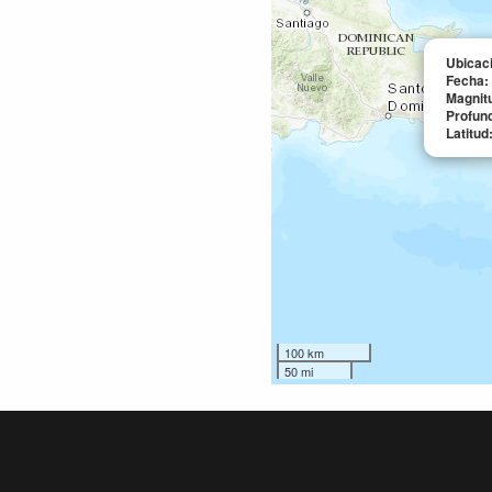
Ubicac
Fecha:
Magnit
Profun
Latitud
100 km
50 mi