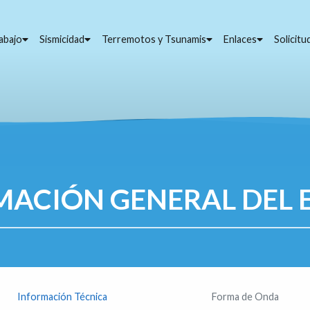
abajo
Sismicidad
Terremotos y Tsunamis
Enlaces
Solicit
MACIÓN GENERAL DEL 
Información Técnica
Forma de Onda