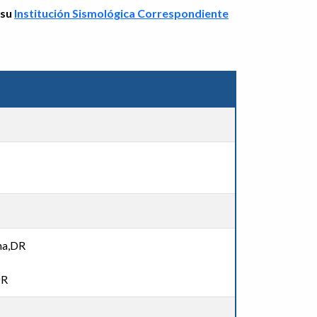
 su
Institución Sismológica Correspondiente
na,DR
PR