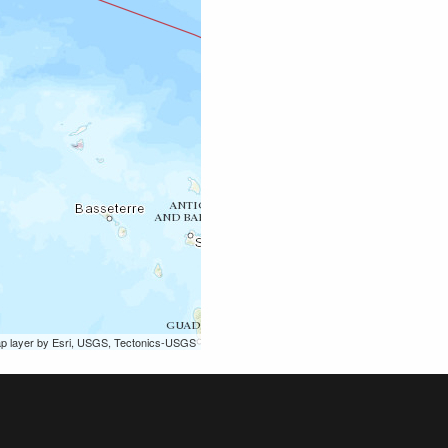
ap layer by Esri, USGS, Tectonics-USGS