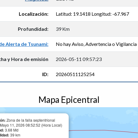
Localización:
Latitud: 19.1418 Longitud: -67.967
Profundidad:
39 Km
de Alerta de Tsunami:
No hay Aviso, Advertencia o Vigilancia 
cha y Hora de emisión
2026-05-11 09:57:23
ID:
20260511125254
Mapa Epicentral
ón:
Zona de la falla septentrional
Mayo 11, 2026 08:52:52 (Hora Local)
ud:
3.68 Md
didad:
39 km