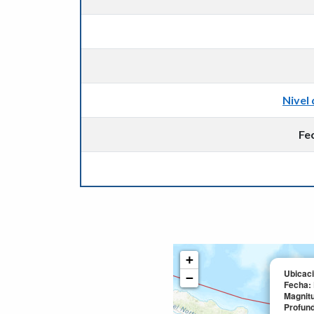
Nivel 
Fe
+
Ubicaci
−
Fecha:
Magnit
Profun