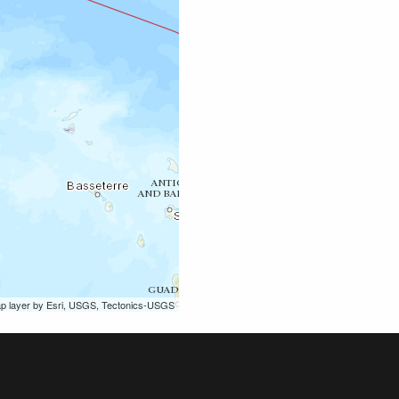
ap layer by Esri, USGS, Tectonics-USGS