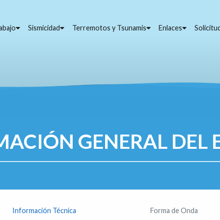
abajo
Sismicidad
Terremotos y Tsunamis
Enlaces
Solicit
MACIÓN GENERAL DEL 
Información Técnica
Forma de Onda