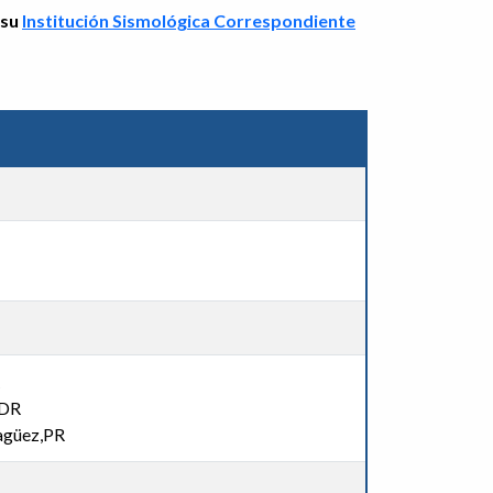
 su
Institución Sismológica Correspondiente
,DR
agüez,PR