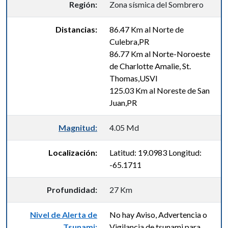
Región:
Zona sísmica del Sombrero
Distancias:
86.47 Km al Norte de
Culebra,PR
86.77 Km al Norte-Noroeste
de Charlotte Amalie, St.
Thomas,USVI
125.03 Km al Noreste de San
Juan,PR
Magnitud:
4.05 Md
Localización:
Latitud: 19.0983 Longitud:
-65.1711
Profundidad:
27 Km
Nivel de Alerta de
No hay Aviso, Advertencia o
Tsunami:
Vigilancia de tsunami para