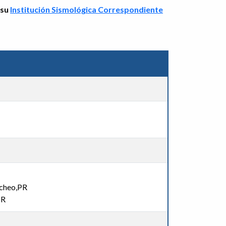
 su
Institución Sismológica Correspondiente
echeo,PR
PR