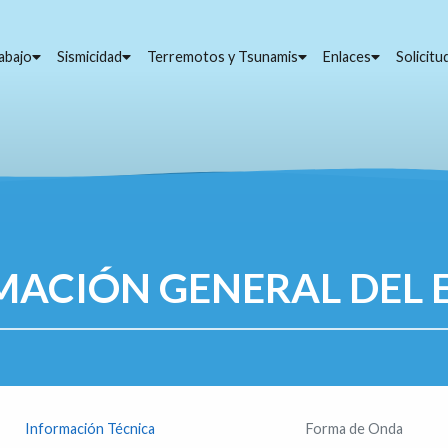
abajo
Sismicidad
Terremotos y Tsunamis
Enlaces
Solicit
MACIÓN GENERAL DEL 
Información Técnica
Forma de Onda