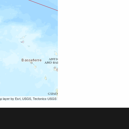
ap layer by Esri, USGS, Tectonics-USGS