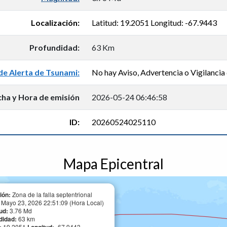
Localización:
Latitud: 19.2051 Longitud: -67.9443
Profundidad:
63 Km
de Alerta de Tsunami:
No hay Aviso, Advertencia o Vigilancia 
cha y Hora de emisión
2026-05-24 06:46:58
ID:
20260524025110
Mapa Epicentral
ión:
Zona de la falla septentrional
:
Mayo 23, 2026 22:51:09 (Hora Local)
ud:
3.76 Md
didad:
63 km
19.2051
-67.9443