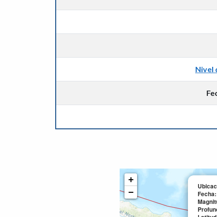
Nivel 
Fe
+
Ubicac
−
Fecha
Magnit
Profun