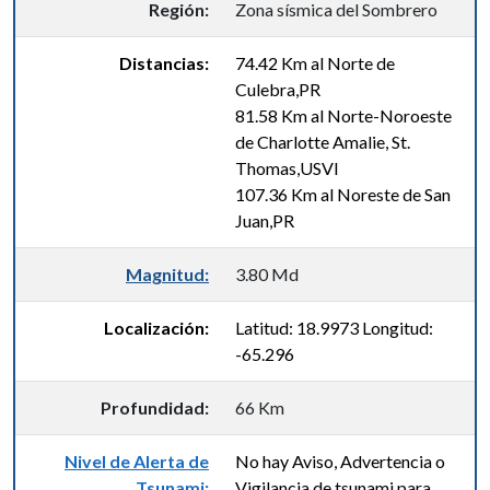
Región:
Zona sísmica del Sombrero
Distancias:
74.42 Km al Norte de
Culebra,PR
81.58 Km al Norte-Noroeste
de Charlotte Amalie, St.
Thomas,USVI
107.36 Km al Noreste de San
Juan,PR
Magnitud:
3.80 Md
Localización:
Latitud: 18.9973 Longitud:
-65.296
Profundidad:
66 Km
Nivel de Alerta de
No hay Aviso, Advertencia o
Tsunami:
Vigilancia de tsunami para