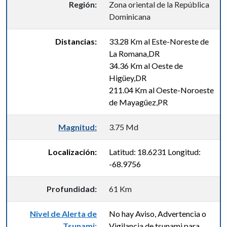
Región:
Zona oriental de la República
Dominicana
Distancias:
33.28 Km al Este-Noreste de
La Romana,DR
34.36 Km al Oeste de
Higüey,DR
211.04 Km al Oeste-Noroeste
de Mayagüez,PR
Magnitud:
3.75 Md
Localización:
Latitud: 18.6231 Longitud:
-68.9756
Profundidad:
61 Km
Nivel de Alerta de
No hay Aviso, Advertencia o
Tsunami:
Vigilancia de tsunami para