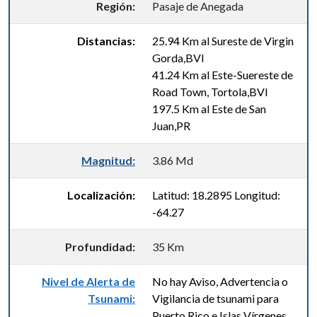
Región:
Pasaje de Anegada
Distancias:
25.94 Km al Sureste de Virgin
Gorda,BVI
41.24 Km al Este-Suereste de
Road Town, Tortola,BVI
197.5 Km al Este de San
Juan,PR
Magnitud:
3.86 Md
Localización:
Latitud: 18.2895 Longitud:
-64.27
Profundidad:
35 Km
Nivel de Alerta de
No hay Aviso, Advertencia o
Tsunami:
Vigilancia de tsunami para
Puerto Rico e Islas Vírgenes