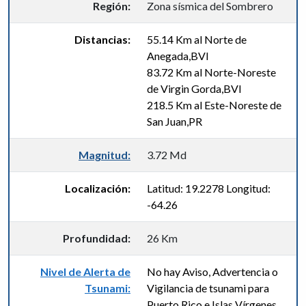
Región:
Zona sísmica del Sombrero
Distancias:
55.14 Km al Norte de
Anegada,BVI
83.72 Km al Norte-Noreste
de Virgin Gorda,BVI
218.5 Km al Este-Noreste de
San Juan,PR
Magnitud:
3.72 Md
Localización:
Latitud: 19.2278 Longitud:
-64.26
Profundidad:
26 Km
Nivel de Alerta de
No hay Aviso, Advertencia o
Tsunami:
Vigilancia de tsunami para
Puerto Rico e Islas Vírgenes