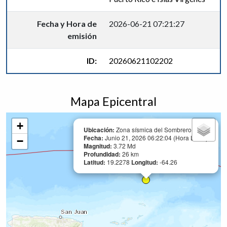
Fecha y Hora de
2026-06-21 07:21:27
emisión
ID:
20260621102202
Mapa Epicentral
+
Ubicación:
Zona sísmica del Sombrero
Fecha:
Junio 21, 2026 06:22:04 (Hora Local)
−
Magnitud:
3.72 Md
Profundidad:
26 km
Latitud:
19.2278
Longitud:
-64.26