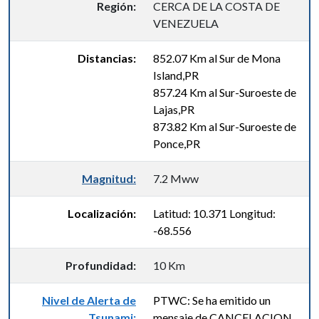
Región:
CERCA DE LA COSTA DE
VENEZUELA
Distancias:
852.07 Km al Sur de Mona
Island,PR
857.24 Km al Sur-Suroeste de
Lajas,PR
873.82 Km al Sur-Suroeste de
Ponce,PR
Magnitud:
7.2 Mww
Localización:
Latitud: 10.371 Longitud:
-68.556
Profundidad:
10 Km
Nivel de Alerta de
PTWC: Se ha emitido un
Tsunami:
mensaje de CANCELACION