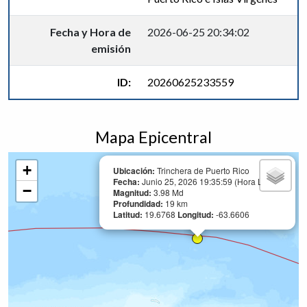
Fecha y Hora de
2026-06-25 20:34:02
emisión
ID:
20260625233559
Mapa Epicentral
+
Ubicación:
Trinchera de Puerto Rico
Fecha:
Junio 25, 2026 19:35:59 (Hora Local)
−
Magnitud:
3.98 Md
Profundidad:
19 km
Latitud:
19.6768
Longitud:
-63.6606